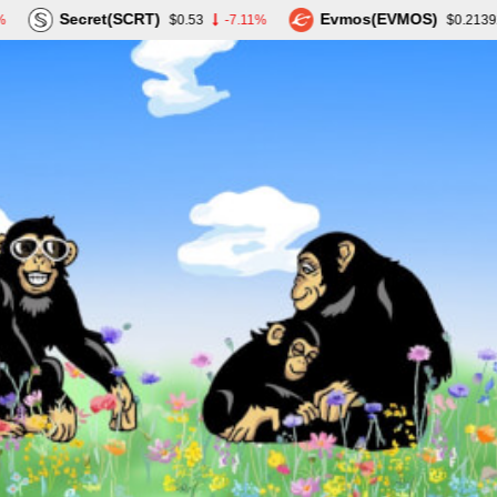
Secret(SCRT)
Evmos(EVMOS)
$0.53
-7.11%
$0.213920