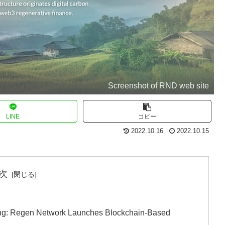
Screenshot of RND web site
LINE
コピー
2022.10.16
2022.10.15
次
ting: Regen Network Launches Blockchain-Based