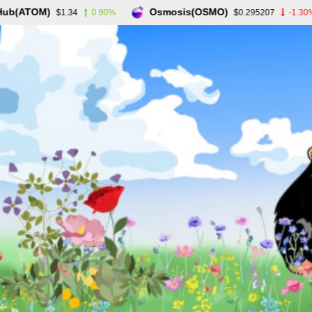
(ATOM)
Osmosis(OSMO)
$1.34
0.90%
$0.295207
-1.30%