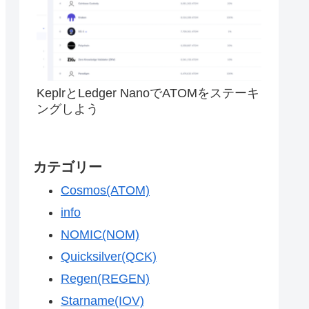
KeplrとLedger NanoでATOMをステーキ
ングしよう
カテゴリー
Cosmos(ATOM)
info
NOMIC(NOM)
Quicksilver(QCK)
Regen(REGEN)
Starname(IOV)