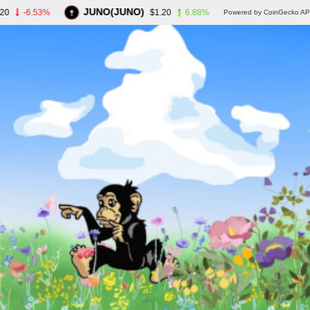
JUNO(JUNO)
-6.53%
$1.20
6.88%
Powered by CoinGecko API