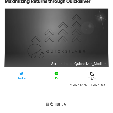
Screenshot of Quicksilver_Medium
Twitter
LINE
コピー
2022.12.26
2022.08.30
目次