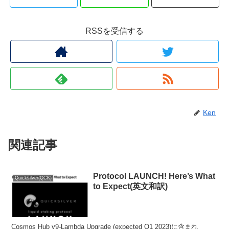
RSSを受信する
Ken
関連記事
Protocol LAUNCH! Here’s What
Quicksilver(QCK)
to Expect(英文和訳)
Cosmos Hub v9-Lambda Upgrade (expected Q1 2023)に含まれ