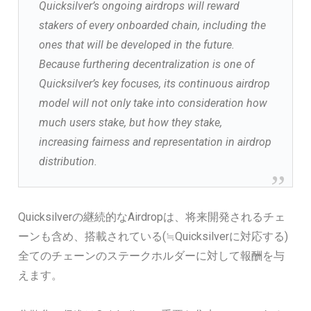
Quicksilver’s ongoing airdrops will reward
stakers of every onboarded chain, including the
ones that will be developed in the future.
Because furthering decentralization is one of
Quicksilver’s key focuses, its continuous airdrop
model will not only take into consideration how
much users stake, but how they stake,
increasing fairness and representation in airdrop
distribution.
Quicksilverの継続的なAirdropは、将来開発されるチェ
ーンも含め、搭載されている(≒Quicksilverに対応する)
全てのチェーンのステークホルダーに対して報酬を与
えます。