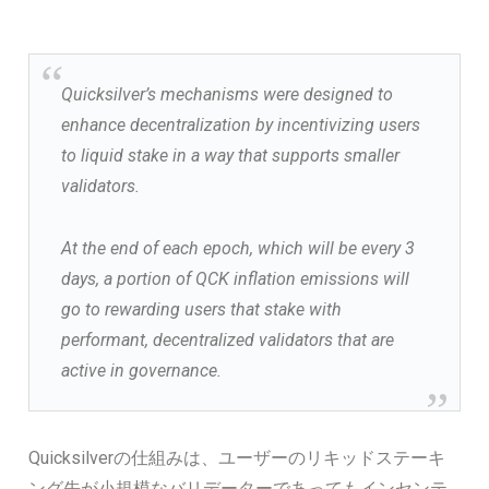
Quicksilver’s mechanisms were designed to
enhance decentralization by incentivizing users
to liquid stake in a way that supports smaller
validators.
At the end of each epoch, which will be every 3
days, a portion of QCK inflation emissions will
go to rewarding users that stake with
performant, decentralized validators that are
active in governance.
Quicksilverの仕組みは、ユーザーのリキッドステーキ
ング先が小規模なバリデーターであってもインセンテ