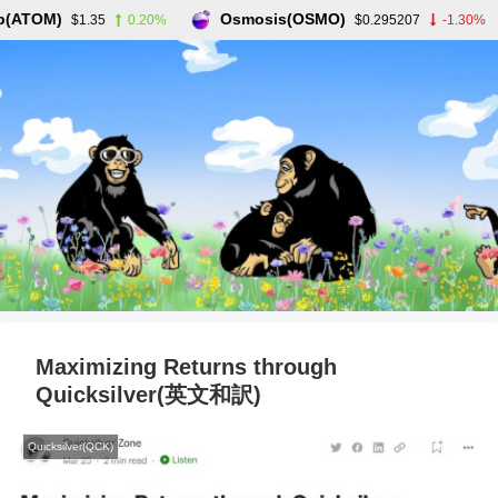
ATOM)
Osmosis(OSMO)
$1.35
0.20%
$0.295207
-1.30%
Maximizing Returns through
Quicksilver(英文和訳)
Quicksilver(QCK)