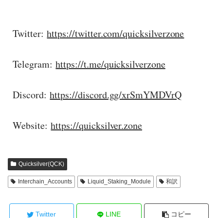
Twitter:
https://twitter.com/quicksilverzone
Telegram:
https://t.me/quicksilverzone
Discord:
https://discord.gg/xrSmYMDVrQ
Website:
https://quicksilver.zone
Quicksilver(QCK)
Interchain_Accounts
Liquid_Staking_Module
和訳
Twitter
LINE
コピー